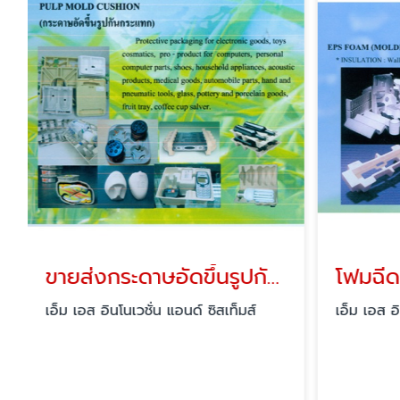
ขายส่งกระดาษอัดขึ้นรูปกันกระแทก
โฟมฉีด
เอ็ม เอส อินโนเวชั่น แอนด์ ซิสเท็มส์
เอ็ม เอส อิ