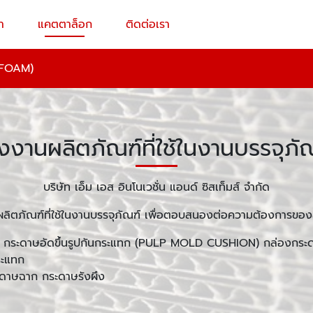
า
แคตตาล็อก
ติดต่อเรา
 FOAM)
งงานผลิตภัณฑ์ที่ใช้ในงานบรรจุภั
บริษัท เอ็ม เอส อินโนเวชั่น แอนด์ ซิสเท็มส์ จำกัด
ิตภัณฑ์ที่ใช้ในงานบรรจุภัณฑ์ เพื่อตอบสนองต่อความต้องการของล
ผ่น กระดาษอัดขึ้นรูปกันกระแทก (PULP MOLD CUSHION) กล่องก
ระแทก
ดาษฉาก กระดาษรังผึง