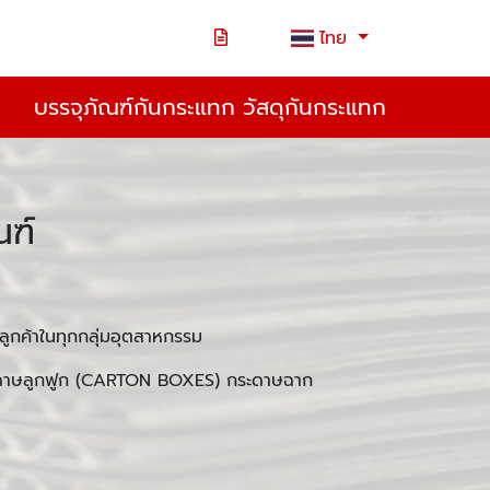
ไทย
บรรจุภัณฑ์กันกระแทก วัสดุกันกระแทก
ณฑ์
ูกค้าในทุกกลุ่มอุตสาหกรรม
ระดาษลูกฟูก (CARTON BOXES) กระดาษฉาก