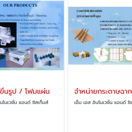
ขึ้นรูป / โฟมแผ่น
จำหน่ายกระดาษฉากเ
นโนเวชั่น แอนด์ ซิสเท็มส์
เอ็ม เอส อินโนเวชั่น แอนด์ ซิ