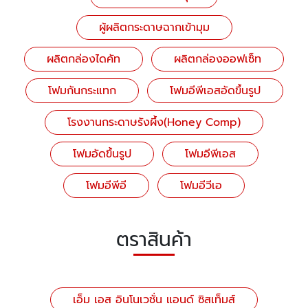
ผู้ผลิตกระดาษฉากเข้ามุม
ผลิตกล่องไดคัท
ผลิตกล่องออฟเซ็ท
โฟมกันกระแทก
โฟมอีพีเอสอัดขึ้นรูป
โรงงานกระดาษรังผึ้ง(Honey Comp)
โฟมอัดขึ้นรูป
โฟมอีพีเอส
โฟมอีพีอี
โฟมอีวีเอ
ตราสินค้า
เอ็ม เอส อินโนเวชั่น แอนด์ ซิสเท็มส์