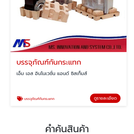
บรรจุภัณฑ์กันกระแทก
เอ็ม เอส อินโนเวชั่น แอนด์ ซิสเท็มส์
ดูรายละเอียด
บรรจุภัณฑ์กันกระแทก
คำค้นสินค้า