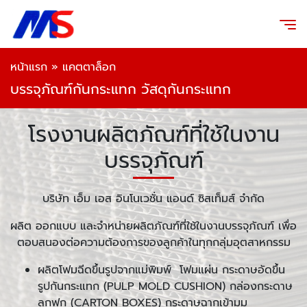
หน้าแรก
»
แคตตาล็อก
บรรจุภัณฑ์กันกระแทก วัสดุกันกระแทก
โรงงานผลิตภัณฑ์ที่ใช้ในงาน
บรรจุภัณฑ์
บริษัท เอ็ม เอส อินโนเวชั่น แอนด์ ซิสเท็มส์ จำกัด
ผลิต ออกแบบ และจำหน่ายผลิตภัณฑ์ที่ใช้ในงานบรรจุภัณฑ์ เพื่อ
ตอบสนองต่อความต้องการของลูกค้าในทุกกลุ่มอุตสาหกรรม
ผลิตโฟมฉีดขึ้นรูปจากแม่พิมพ์ โฟมแผ่น กระดาษอัดขึ้น
รูปกันกระแทก (PULP MOLD CUSHION) กล่องกระดาษ
ลูกฟูก (CARTON BOXES) กระดาษฉากเข้ามุม