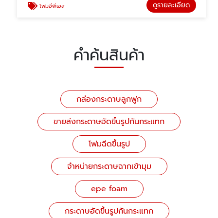
ดูรายละเอียด
โฟมอีพีเอส
คำค้นสินค้า
กล่องกระดาษลูกฟูก
ขายส่งกระดาษอัดขึ้นรูปกันกระแทก
โฟมฉีดขึ้นรูป
จำหน่ายกระดาษฉากเข้ามุม
epe foam
กระดาษอัดขึ้นรูปกันกระแทก