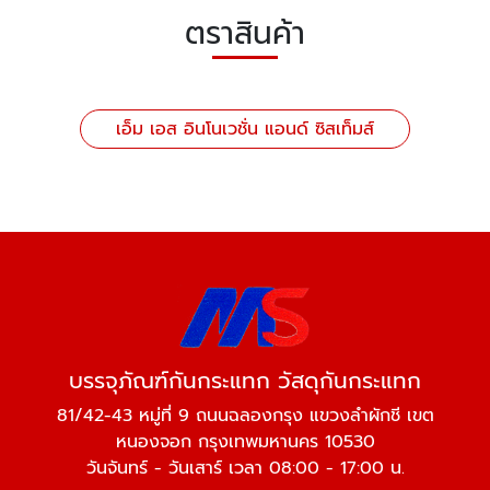
ตราสินค้า
เอ็ม เอส อินโนเวชั่น แอนด์ ซิสเท็มส์
บรรจุภัณฑ์กันกระแทก วัสดุกันกระแทก
81/42-43 หมู่ที่ 9 ถนนฉลองกรุง แขวงลำผักชี เขต
หนองจอก กรุงเทพมหานคร 10530
วันจันทร์ - วันเสาร์ เวลา 08:00 - 17:00 น.