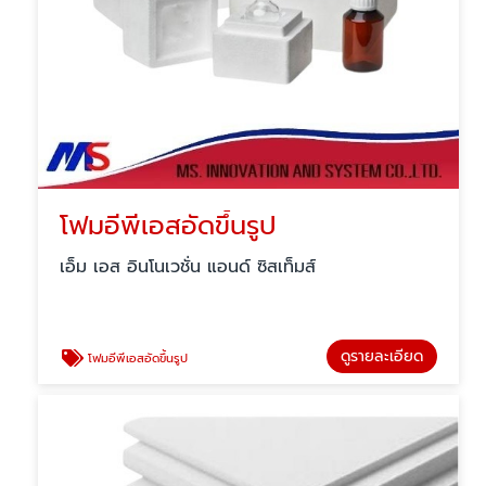
โฟมอีพีเอสอัดขึ้นรูป
เอ็ม เอส อินโนเวชั่น แอนด์ ซิสเท็มส์
ดูรายละเอียด
โฟมอีพีเอสอัดขึ้นรูป