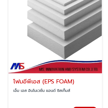
โฟมอีพีเอส (EPS FOAM)
เอ็ม เอส อินโนเวชั่น แอนด์ ซิสเท็มส์