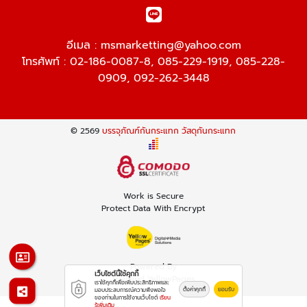
อีเมล :
msmarketting@yahoo.com
โทรศัพท์ :
02-186-0087-8
,
085-229-1919
,
085-228-
0909
,
092-262-3448
© 2569
บรรจุภัณฑ์กันกระแทก วัสดุกันกระแทก
Work is Secure
Protect Data With Encrypt
Powered By
เว็บไซต์นี้ใช้คุกกี้
Thailand YellowPages
เราใช้คุกกี้เพื่อเพิ่มประสิทธิภาพและ
ตั้งค่าคุกกี้
ยอมรับ
มอบประสบการณ์ความพึงพอใจ
ของท่านในการใช้งานเว็บไซต์
เรียน
รู้เพิ่มเติม