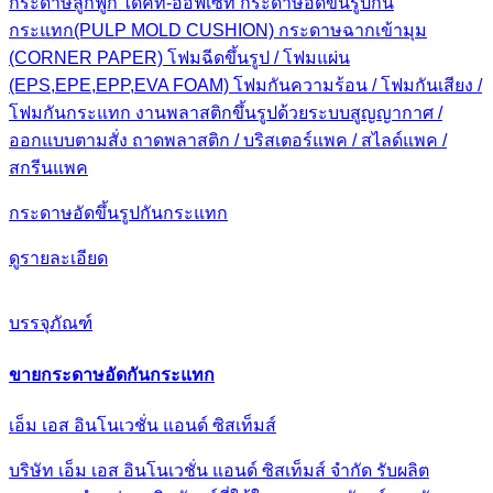
กระดาษลูกฟูก ไดคัท-ออฟเซ็ท กระดาษอัดขึ้นรูปกัน
กระแทก(PULP MOLD CUSHION) กระดาษฉากเข้ามุม
(CORNER PAPER) โฟมฉีดขึ้นรูป / โฟมแผ่น
(EPS,EPE,EPP,EVA FOAM) โฟมกันความร้อน / โฟมกันเสียง /
โฟมกันกระแทก งานพลาสติกขึ้นรูปด้วยระบบสูญญากาศ /
ออกแบบตามสั่ง ถาดพลาสติก / บริสเตอร์แพค / สไลด์แพค /
สกรีนแพค
กระดาษอัดขึ้นรูปกันกระแทก
ดูรายละเอียด
บรรจุภัณฑ์
ขายกระดาษอัดกันกระแทก
เอ็ม เอส อินโนเวชั่น แอนด์ ซิสเท็มส์
บริษัท เอ็ม เอส อินโนเวชั่น แอนด์ ซิสเท็มส์ จำกัด รับผลิต