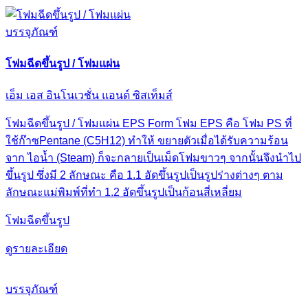
บรรจุภัณฑ์
โฟมฉีดขึ้นรูป / โฟมแผ่น
เอ็ม เอส อินโนเวชั่น แอนด์ ซิสเท็มส์
โฟมฉีดขึ้นรูป / โฟมแผ่น EPS Form โฟม EPS คือ โฟม PS ที่
ใช้ก๊าซPentane (C5H12) ทำให้ ขยายตัวเมื่อได้รับความร้อน
จาก ไอน้ำ (Steam) ก็จะกลายเป็นเม็ดโฟมขาวๆ จากนั้นจึงนำไป
ขึ้นรูป ซึ่งมี 2 ลักษณะ คือ 1.1 อัดขึ้นรูปเป็นรูปร่างต่างๆ ตาม
ลักษณะแม่พิมพ์ที่ทำ 1.2 อัดขึ้นรูปเป็นก้อนสี่เหลี่ยม
โฟมฉีดขึ้นรูป
ดูรายละเอียด
บรรจุภัณฑ์