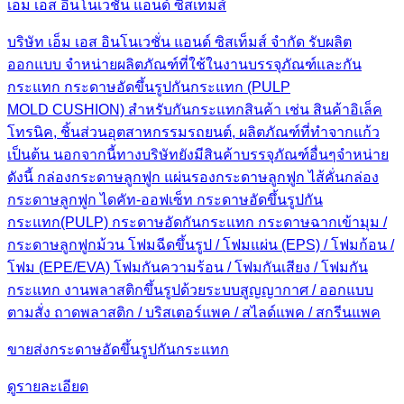
เอ็ม เอส อินโนเวชั่น แอนด์ ซิสเท็มส์
บริษัท เอ็ม เอส อินโนเวชั่น แอนด์ ซิสเท็มส์ จำกัด รับผลิต
ออกแบบ จำหน่ายผลิตภัณฑ์ที่ใช้ในงานบรรจุภัณฑ์และกัน
กระแทก กระดาษอัดขึ้นรูปกันกระแทก (PULP
MOLD CUSHION) สำหรับกันกระแทกสินค้า เช่น สินค้าอิเล็ค
โทรนิค, ชิ้นส่วนอุตสาหกรรมรถยนต์, ผลิตภัณฑ์ที่ทำจากแก้ว
เป็นต้น นอกจากนี้ทางบริษัทยังมีสินค้าบรรจุภัณฑ์อื่นๆจำหน่าย
ดังนี้ กล่องกระดาษลูกฟูก แผ่นรองกระดาษลูกฟูก ไส้คั่นกล่อง
กระดาษลูกฟูก ไดคัท-ออฟเซ็ท กระดาษอัดขึ้นรูปกัน
กระแทก(PULP) กระดาษอัดกันกระแทก กระดาษฉากเข้ามุม /
กระดาษลูกฟูกม้วน โฟมฉีดขึ้นรูป / โฟมแผ่น (EPS) / โฟมก้อน /
โฟม (EPE/EVA) โฟมกันความร้อน / โฟมกันเสียง / โฟมกัน
กระแทก งานพลาสติกขึ้นรูปด้วยระบบสูญญากาศ / ออกแบบ
ตามสั่ง ถาดพลาสติก / บริสเตอร์แพค / สไลด์แพค / สกรีนแพค
ขายส่งกระดาษอัดขึ้นรูปกันกระแทก
ดูรายละเอียด