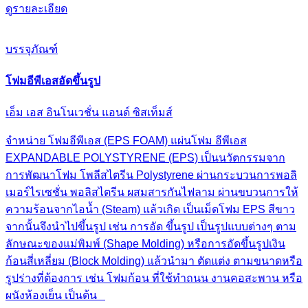
ดูรายละเอียด
บรรจุภัณฑ์
โฟมอีพีเอสอัดขึ้นรูป
เอ็ม เอส อินโนเวชั่น แอนด์ ซิสเท็มส์
จำหน่าย โฟมอีพีเอส (EPS FOAM) แผ่นโฟม อีพีเอส
EXPANDABLE POLYSTYRENE (EPS) เป็นนวัตกรรมจาก
การพัฒนาโฟม โพลีสไตรีน Polystyrene ผ่านกระบวนการพอลิ
เมอร์ไรเซชั่น พอลิสไตรีน ผสมสารกันไฟลาม ผ่านขบวนการให้
ความร้อนจากไอน้ำ (Steam) แล้วเกิด เป็นเม็ดโฟม EPS สีขาว
จากนั้นจึงนําไปขึ้นรูป เช่น การอัด ขึ้นรูป เป็นรูปแบบต่างๆ ตาม
ลักษณะของแม่พิมพ์ (Shape Molding) หรือการอัดขึ้นรูปเงิน
ก้อนสี่เหลี่ยม (Block Molding) แล้วนํามา ตัดแต่ง ตามขนาดหรือ
รูปร่างที่ต้องการ เช่น โฟมก้อน ที่ใช้ทําถนน งานคอสะพาน หรือ
ผนังห้องเย็น เป็นต้น