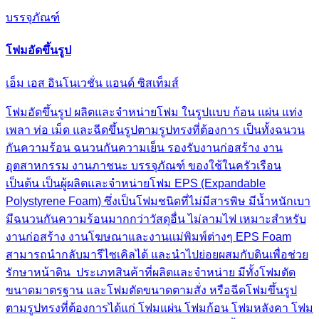
บรรจุภัณฑ์
โฟมอัดขึ้นรูป
เอ็ม เอส อินโนเวชั่น แอนด์ ซิสเท็มส์
โฟมอัดขึ้นรูป ผลิตและจำหน่ายโฟม ในรูปแบบ ก้อน แผ่น แท่ง
เพลา ท่อ เม็ด และฉีดขึ้นรูปตามรูปทรงที่ต้องการ เป็นทั้งฉนวน
กันความร้อน ฉนวนกันความเย็น รองรับงานก่อสร้าง งาน
อุตสาหกรรม งานภาชนะ บรรจุภัณฑ์ ของใช้ในครัวเรือน
เป็นต้น เป็นผู้ผลิตและจำหน่ายโฟม EPS (Expandable
Polystyrene Foam) ซึ่งเป็นโฟมชนิดที่ไม่มีสารพิษ มีน้ำหนักเบา
มีฉนวนกันความร้อนมากกว่าวัสดุอื่น ไม่ลามไฟ เหมาะสำหรับ
งานก่อสร้าง งานโฆษณาและงานแม่พิมพ์ต่างๆ EPS Foam
สามารถนำกลับมารีไซเคิลได้ และนำไปย่อยผสมกับดินเพื่อช่วย
รักษาหน้าดิน ประเภทสินค้าที่ผลิตและจำหน่าย มีทั้งโฟมตัด
ขนาดมาตรฐาน และโฟมตัดขนาดตามสั่ง หรือฉีดโฟมขึ้นรูป
ตามรูปทรงที่ต้องการได้แก่ โฟมแผ่น โฟมก้อน โฟมหลังคา โฟม