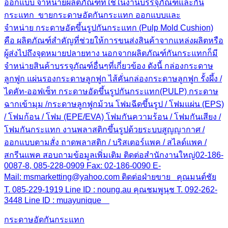
ออกแบบ จำหน่ายผลิตภัณฑ์ที่ใช้ในงานบรรจุภัณฑ์และกัน
กระแทก ขายกระดาษอัดกันกระแทก ออกแบบและ
จำหน่าย กระดาษอัดขึ้นรูปกันกระแทก (Pulp Mold Cushion)
คือ ผลิตภัณฑ์สำคัญที่ช่วยให้การขนส่งสินค้าจากแหล่งผลิตหรือ
ผู้ส่งไปถึงจุดหมายปลายทาง นอกจากผลิตภัณฑ์กันกระแทกก็มี
จำหน่ายสินค้าบรรจุภัณฑ์อื่นๆที่เกี่ยวข้อง ดังนี้ กล่องกระดาษ
ลูกฟูก แผ่นรองกระดาษลูกฟูก ไส้คั่นกล่องกระดาษลูกฟูก รั้งผึ้ง /
ไดคัท-ออฟเซ็ท กระดาษอัดขึ้นรูปกันกระแทก(PULP) กระดาษ
ฉากเข้ามุม /กระดาษลูกฟูกม้วน โฟมฉีดขึ้นรูป / โฟมแผ่น (EPS)
/ โฟมก้อน / โฟม (EPE/EVA) โฟมกันความร้อน / โฟมกันเสียง /
โฟมกันกระแทก งานพลาสติกขึ้นรูปด้วยระบบสูญญากาศ /
ออกแบบตามสั่ง ถาดพลาสติก / บริสเตอร์แพค / สไลด์แพค /
สกรีนแพค สอบถามข้อมูลเพิ่มเติม ติดต่อสำนักงานใหญ่02-186-
0087-8, 085-228-0909 Fax: 02-186-0090 E-
Mail: msmarketting@yahoo.com ติดต่อฝ่ายขาย คุณมนต์ชัย
T. 085-229-1919 Line ID : noung.au คุณชมพูนุช T. 092-262-
3448 Line ID : muayunique
กระดาษอัดกันกระแทก