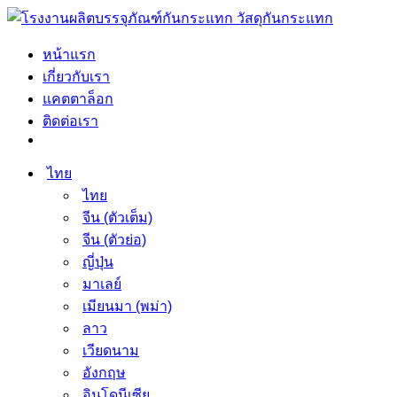
หน้าแรก
เกี่ยวกับเรา
แคตตาล็อก
ติดต่อเรา
ไทย
ไทย
จีน (ตัวเต็ม)
จีน (ตัวย่อ)
ญี่ปุ่น
มาเลย์
เมียนมา (พม่า)
ลาว
เวียดนาม
อังกฤษ
อินโดนีเซีย