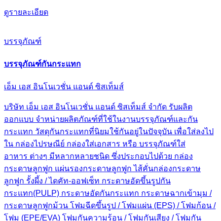
ดูรายละเอียด
บรรจุภัณฑ์
บรรจุภัณฑ์กันกระแทก
เอ็ม เอส อินโนเวชั่น แอนด์ ซิสเท็มส์
บริษัท เอ็ม เอส อินโนเวชั่น แอนด์ ซิสเท็มส์ จำกัด รับผลิต
ออกแบบ จำหน่ายผลิตภัณฑ์ที่ใช้ในงานบรรจุภัณฑ์และกัน
กระแทก วัสดุกันกระแทกที่นิยมใช้กันอยู่ในปัจจุบัน เพื่อใส่ลงไป
ใน กล่องไปรษณีย์ กล่องใส่เอกสาร หรือ บรรจุภัณฑ์ใส่
อาหาร ต่างๆ มีหลากหลายชนิด ซึ่งประกอบไปด้วย กล่อง
กระดาษลูกฟูก แผ่นรองกระดาษลูกฟูก ไส้คั่นกล่องกระดาษ
ลูกฟูก รั้งผึ้ง / ไดคัท-ออฟเซ็ท กระดาษอัดขึ้นรูปกัน
กระแทก(PULP) กระดาษอัดกันกระแทก กระดาษฉากเข้ามุม /
กระดาษลูกฟูกม้วน โฟมฉีดขึ้นรูป / โฟมแผ่น (EPS) / โฟมก้อน /
โฟม (EPE/EVA) โฟมกันความร้อน / โฟมกันเสียง / โฟมกัน