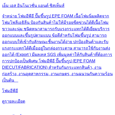
เอ็ม เอส อินโนเวชั่น แอนด์ ซิสเท็มส์
จำหน่าย โฟมอีพีอี ปั๊มขึ้นรูป EPE FOAM เนื้อโฟมนิ่มผลิตจาก
โฟมโพลีเอธิลีน ป้องกันสินค้าไม่ให้มีรอยขีดข่วนได้ดีเนื้อโฟม
ขาวและนุ่ม ชนิดหนาสามารถรับแรงกระแทกได้ดีเยี่ยมบริการ
ออกแบบและขึ้นรูปตามแบบ ข้อดีสำหรับโฟมขึ้นรูป สามารถ
ออกแบบให้เข้ากับลักษณะชิ้นงานได้ง่าย ปกป้องสินค้าและรับ
แรงกระแทกได้ดีเมื่ออยู่ในกล่องกระดาษ สามารถใช้กับงานส่ง
ออกได้ (Export ) มีผลเทส SGS เพิ่มมูลค่าให้กับสินค้าที่ต้องการ
การปกป้องเป็นพิเศษ โฟมอีพีอี ปั๊มขึ้นรูป (EPE FOAM
DIECUT/FABRICATION) สำหรับกันกระแทกสินค้า, งาน
ก่อสร้าง, งานอุตสาหกรรม, งานเกษตร, งานฉนวนกันความร้อน
เป็นต้น
โฟมอีพีอี
ดูรายละเอียด