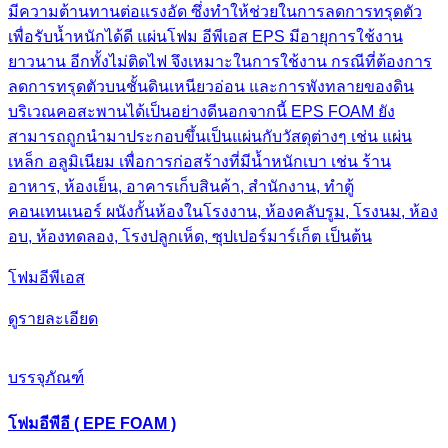
มีความต้านทานต่อแรงอัด ซึ่งทําให้ช่วยในการลดการทรุดตัว
เพื่อรับน้ำหนักได้ดี แผ่นโฟม อีพีเอส EPS มีอายุการใช้งาน
ยาวนาน อีกทั้งไม่ติดไฟ จึงเหมาะในการใช้งาน กรณีที่ต้องการ
ลดการทรุดตัวบนชั้นดินเหนียวอ่อน และการพังทลายของดิน
บริเวณคอสะพานได้เป็นอย่างดีนอกจากนี้ EPS FOAM ยัง
สามารถถูกนำมาประกอบขึ้นเป็นแผ่นกับวัสดุต่างๆ เช่น แผ่น
เหล็ก อลูมิเนียม เพื่อการก่อสร้างที่มีน้ำหนักเบา เช่น ร้าน
อาหาร, ห้องเย็น, อาคารเก็บสินค้า, สำนักงาน, ทําตู้
คอนเทนเนอร์ ผนังกั้นห้องในโรงงาน, ห้องคลับรูม, โรงนม, ห้อง
อบ, ห้องทดลอง, โรงปลูกเห็ด, ซุปเปอร์มาร์เก็ต เป็นต้น
โฟมอีพีเอส
ดูรายละเอียด
บรรจุภัณฑ์
โฟมอีพีอี ( EPE FOAM )