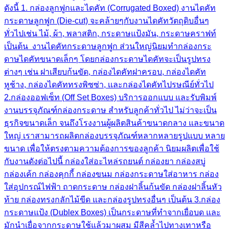
ดังนี้ 1. กล่องลูกฟูกและไดคัท (Corrugated Boxed) งานไดคัท
กระดาษลูกฟูก (Die-cut) จะคล้ายๆกับงานไดคัทวัตถุดิบอื่นๆ
ทั่วไปเช่น ไม้, ผ้า, พลาสติก, กระดาษแป้งมัน, กระดาษคราฟท์
เป็นต้น งานไดคัทกระดาษลูกฟูก ส่วนใหญ่นิยมทำกล่องกระ
ดาษไดคัทขนาดเล็กๆ โดยกล่องกระดาษไดคัทจะเป็นรูปทรง
ต่างๆ เช่น ฝาเสียบก้นขัด, กล่องไดคัทฝาครอบ, กล่องไดคัท
หูช้าง, กล่องไดคัททรงพิซซ่า, เเละกล่องไดคัทไปรษณีย์ทั่วไป
2.กล่องออฟเซ็ท (Off Set Boxes) บริการออกแบบ และรับพิมพ์
งานบรรจุภัณฑ์กล่องกระดาษ สำหรับลูกค้าทั่วไป ไม่ว่าจะเป็น
ธุรกิจขนาดเล็ก จนถึงโรงงานผู้ผลิตสินค้าขนาดกลาง และขนาด
ใหญ่ เราสามารถผลิตกล่องบรรจุภัณฑ์หลากหลายรูปแบบ หลาย
ขนาด เพื่อให้ตรงตามความต้องการของลูกค้า นิยมผลิตเพื่อใช้
กับงานดังต่อไปนี้ กล่องใส่อะไหล่รถยนต์ กล่องยา กล่องสบู่
กล่องเค้ก กล่องคุกกี้ กล่องขนม กล่องกระดาษใส่อาหาร กล่อง
ใส่อุปกรณ์ไฟฟ้า ถาดกระดาษ กล่องฝาลิ้นก้นขัด กล่องฝาลิ้นหัว
ท้าย กล่องทรงกลักไม้ขีด และกล่องรูปทรงอื่นๆ เป็นต้น 3.กล่อง
กระดาษแป้ง (Dublex Boxes) เป็นกระดาษที่ทำจากเยื่อบด และ
มักนำเยื่อจากกระดาษใช้แล้วมาผสม มีสีคล้ำไปทางเทาหรือ