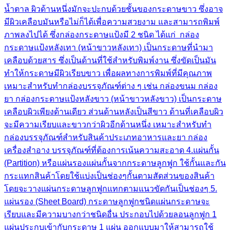
น้ำตาล ผิวด้านหนึ่งมักจะปะกบด้วยชั้นของกระดาษขาว ซึ่งอาจ
มีผิวเคลือบมันหรือไม่ก็ได้เพื่อความสวยงาม และสามารถพิมพ์
ภาพลงไปได้ ซึ่งกล่องกระดาษแป้งมี 2 ชนิด ได้แก่ กล่อง
กระดาษแป้งหลังเทา (หน้าขาวหลังเทา) เป็นกระดาษที่นำมา
เคลือบด้วยสาร ซึ่งเป็นด้านที่ใช้สำหรับพิมพ์งาน ซึ่งขัดเป็นมัน
ทำให้กระดาษมีผิวเรียบขาว เพื่อผลทางการพิมพ์ที่มีคุณภาพ
เหมาะสำหรับทำกล่องบรรจุภัณฑ์ต่าง ๆ เช่น กล่องขนม กล่อง
ยา กล่องกระดาษแป้งหลังขาว (หน้าขาวหลังขาว) เป็นกระดาษ
เคลือบผิวเพียงด้านเดียว ส่วนด้านหลังเป็นสีขาว ด้านที่เคลือบผิว
จะมีความเรียบและขาวกว่าผิวอีกด้านหนึ่ง เหมาะสำหรับทำ
กล่องบรรจุภัณฑ์สำหรับสินค้าประเภทอาหารและยา กล่อง
เครื่องสำอาง บรรจุภัณฑ์ที่ต้องการเน้นความสะอาด 4.แผ่นกั้น
(Partition) หรือแผ่นรองแผ่นกั้นจากกระดาษลูกฟูก ใช้กั้นและกัน
กระแทกสินค้าโดยใช้แบ่งเป็นช่องๆกั้นตามสัดส่วนของสินค้า
โดยจะวางแผ่นกระดาษลูกฟูกแทกตามแนวขัดกันเป็นช่องๆ 5.
แผ่นรอง (Sheet Board) กระดาษลูกฟูกชนิดแผ่นกระดาษจะ
เรียบและมีความบางกว่าชนิดอื่น ประกอบไปด้วยลอนลูกฟูก 1
แผ่นประกบเข้ากับกระดาษ 1 แผ่น ออกแบบมาให้สามารถใช้