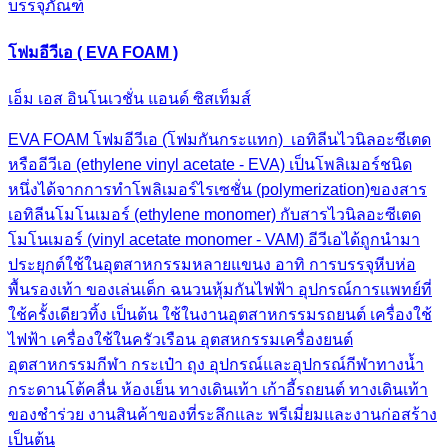
บรรจุภัณฑ์
โฟมอีวีเอ ( EVA FOAM )
เอ็ม เอส อินโนเวชั่น แอนด์ ซิสเท็มส์
EVA FOAM โฟมอีวีเอ (โฟมกันกระแทก) เอทิลีนไวนิลอะซีเตด
หรืออีวีเอ (ethylene vinyl acetate - EVA) เป็นโพลิเมอร์ชนิด
หนึ่งได้จากการทำโพลิเมอร์ไรเซชั่น (polymerization)ของสาร
เอทิลีนโมโนเมอร์ (ethylene monomer) กับสารไวนิลอะซีเตด
โมโนเมอร์ (vinyl acetate monomer - VAM) อีวีเอได้ถูกนำมา
ประยุกต์ใช้ในอุตสาหกรรมหลายแขนง อาทิ การบรรจุหีบห่อ
พื้นรองเท้า ของเล่นเด็ก ฉนวนหุ้มกันไฟฟ้า อุปกรณ์การแพทย์ที่
ใช้ครั้งเดียวทิ้ง เป็นต้น ใช้ในงานอุตสาหกรรมรถยนต์ เครื่องใช้
ไฟฟ้า เครื่องใช้ในครัวเรือน อุตสหกรรมเครื่องยนต์
อุตสาหกรรมกีฬา กระเป๋า ถุง อุปกรณ์และอุปกรณ์กีฬาทางน้ำ
กระดานโต้คลื่น ห้องเย็น ทางเดินเท้า เก้าอี้รถยนต์ ทางเดินเท้า
ของชำร่วย งานสินค้าของที่ระลึกและ พรีเมี่ยมและงานก่อสร้าง
เป็นต้น