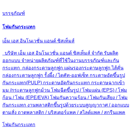
บรรจุภัณฑ์
โฟมกันกระแทก
เอ็ม เอส อินโนเวชั่น แอนด์ ซิสเท็มส์
บริษัท เอ็ม เอส อินโนเวชั่น แอนด์ ซิสเท็มส์ จำกัด รับผลิต
ออกแบบ จำหน่ายผลิตภัณฑ์ที่ใช้ในงานบรรจุภัณฑ์และกัน
กระแทก กล่องกระดาษลูกฟูก แผ่นรองกระดาษลูกฟูก ไส้คั่น
กล่องกระดาษลูกฟูก รั้งผึ้ง / ไดคัท-ออฟเซ็ท กระดาษอัดขึ้นรูป
กันกระแทก(PULP) กระดาษอัดกันกระแทก กระดาษฉากเข้า
มุม /กระดาษลูกฟูกม้วน โฟมฉีดขึ้นรูป / โฟมแผ่น (EPS) / โฟม
ก้อน / โฟม (EPE/EVA) โฟมกันความร้อน / โฟมกันเสียง / โฟม
กันกระแทก งานพลาสติกขึ้นรูปด้วยระบบสูญญากาศ / ออกแบบ
ตามสั่ง ถาดพลาสติก / บริสเตอร์แพค / สไลด์แพค / สกรีนแพค
โฟมกันกระแทก