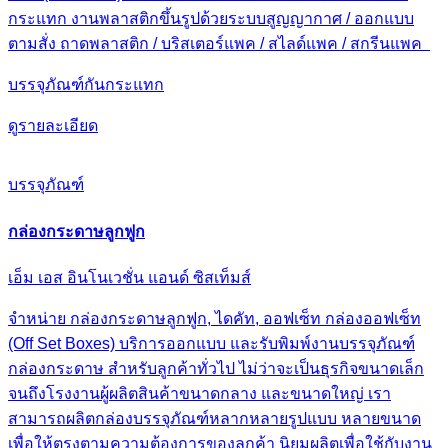
กระแทก งานพลาสติกขึ้นรูปด้วยระบบสูญญากาศ / ออกแบบ
ตามสั่ง ถาดพลาสติก / บริสเตอร์แพค / สไลด์แพค / สกรีนแพค
บรรจุภัณฑ์กันกระแทก
ดูรายละเอียด
บรรจุภัณฑ์
กล่องกระดาษลูกฟูก
เอ็ม เอส อินโนเวชั่น แอนด์ ซิสเท็มส์
จำหน่าย กล่องกระดาษลูกฟูก, ไดคัท, ออฟเซ็ท กล่องออฟเซ็ท
(Off Set Boxes) บริการออกแบบ และรับพิมพ์งานบรรจุภัณฑ์
กล่องกระดาษ สำหรับลูกค้าทั่วไป ไม่ว่าจะเป็นธุรกิจขนาดเล็ก
จนถึงโรงงานผู้ผลิตสินค้าขนาดกลาง และขนาดใหญ่ เรา
สามารถผลิตกล่องบรรจุภัณฑ์หลากหลายรูปแบบ หลายขนาด
เพื่อให้ตรงตามความต้องการของลูกค้า นิยมผลิตเพื่อใช้กับงาน