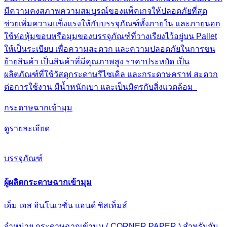
มีความคงสภาพความสมบูรณ์ของแพ็คเกจให้ปลอดภัยที่สุด
ช่วยเพิ่มความแข็งแรงให้กับบรรจุภัณฑ์ทั้งภายใน และภายนอก
ใช้ห่อหุ้มขอบหรือมุมของบรรจุภัณฑ์ที่วางเรียงไว้อยู่บน Pallet
ให้เป็นระเบียบ เพื่อความสะดวก และความปลอดภัยในการขน
ย้ายสินค้า เป็นสินค้าที่มีคุณภาพสูง ราคาประหยัด เป็น
ผลิตภัณฑ์ที่ใช้วัสดุกระดาษรีไซเคิล และกระดาษคราฟ สะดวก
ต่อการใช้งาน มีน้ำหนักเบา และเป็นมิตรกับสิ่งแวดล้อม
กระดาษฉากเข้ามุม
ดูรายละเอียด
บรรจุภัณฑ์
ผู้ผลิตกระดาษฉากเข้ามุม
เอ็ม เอส อินโนเวชั่น แอนด์ ซิสเท็มส์
จำหน่าย กระดาษฉากเข้ามุม ( CORNER PAPER ) สำหรับกัน