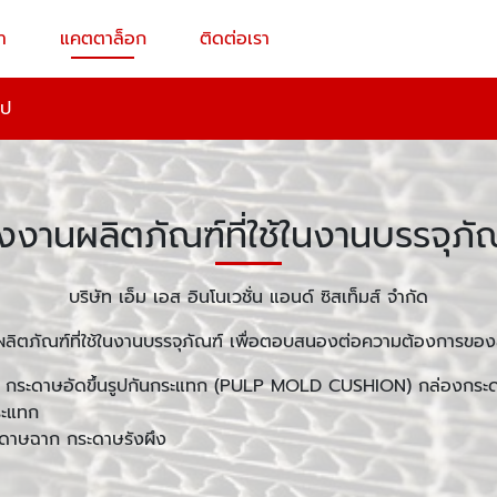
า
แคตตาล็อก
ติดต่อเรา
ูป
งงานผลิตภัณฑ์ที่ใช้ในงานบรรจุภั
บริษัท เอ็ม เอส อินโนเวชั่น แอนด์ ซิสเท็มส์ จำกัด
ิตภัณฑ์ที่ใช้ในงานบรรจุภัณฑ์ เพื่อตอบสนองต่อความต้องการของล
ผ่น กระดาษอัดขึ้นรูปกันกระแทก (PULP MOLD CUSHION) กล่องก
ระแทก
ดาษฉาก กระดาษรังผึง