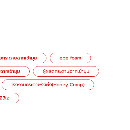
ยกระดาษฉากเข้ามุม
epe foam
ฉากเข้ามุม
ผู้ผลิตกระดาษฉากเข้ามุม
โรงงานกระดาษรังผึ้ง(Honey Comp)
ีวีเอ