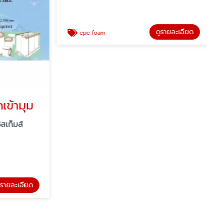
ข้ามุม
EPE FOAM, EVA FOAM FABRICATION
สเท็มส์
เอ็ม เอส อินโนเวชั่น แอนด์ ซิสเท็มส์
รายละเอียด
ดูรายละเอียด
epe foam