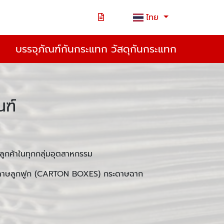
ไทย
บรรจุภัณฑ์กันกระแทก วัสดุกันกระแทก
ณฑ์
ูกค้าในทุกกลุ่มอุตสาหกรรม
ระดาษลูกฟูก (CARTON BOXES) กระดาษฉาก