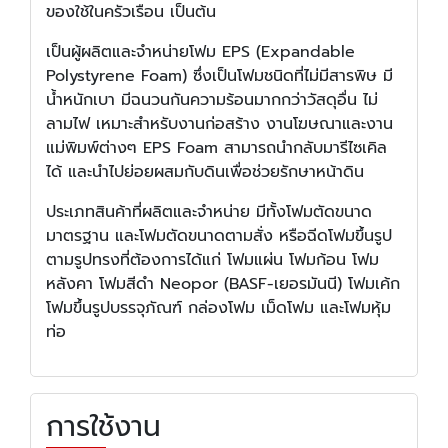
ของใช้ในครัวเรือน เป็นต้น
เป็นผู้ผลิตและจำหน่ายโฟม EPS (Expandable
Polystyrene Foam) ซึ่งเป็นโฟมชนิดที่ไม่มีสารพิษ มี
น้ำหนักเบา มีฉนวนกันความร้อนมากกว่าวัสดุอื่น ไม่
ลามไฟ เหมาะสำหรับงานก่อสร้าง งานโฆษณาและงาน
แม่พิมพ์ต่างๆ EPS Foam สามารถนำกลับมารีไซเคิล
ได้ และนำไปย่อยผสมกับดินเพื่อช่วยรักษาหน้าดิน
ประเภทสินค้าที่ผลิตและจำหน่าย มีทั้งโฟมตัดขนาด
มาตรฐาน และโฟมตัดขนาดตามสั่ง หรือฉีดโฟมขึ้นรูป
ตามรูปทรงที่ต้องการได้แก่ โฟมแผ่น โฟมก้อน โฟม
หลังคา โฟมสีดำ Neopor (BASF-เยอรมันนี) โฟมเค้ก
โฟมขึ้นรูปบรรจุภัณฑ์ กล่องโฟม เม็ดโฟม และโฟมหุ้ม
ท่อ
การใช้งาน