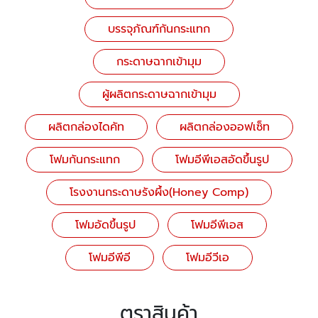
บรรจุภัณฑ์กันกระแทก
กระดาษฉากเข้ามุม
ผู้ผลิตกระดาษฉากเข้ามุม
ผลิตกล่องไดคัท
ผลิตกล่องออฟเซ็ท
โฟมกันกระแทก
โฟมอีพีเอสอัดขึ้นรูป
โรงงานกระดาษรังผึ้ง(Honey Comp)
โฟมอัดขึ้นรูป
โฟมอีพีเอส
โฟมอีพีอี
โฟมอีวีเอ
ตราสินค้า