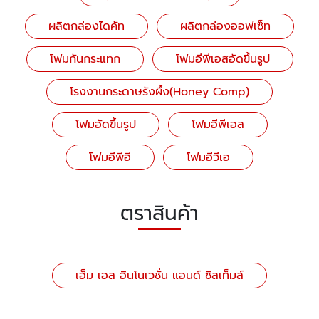
ผลิตกล่องไดคัท
ผลิตกล่องออฟเซ็ท
โฟมกันกระแทก
โฟมอีพีเอสอัดขึ้นรูป
โรงงานกระดาษรังผึ้ง(Honey Comp)
โฟมอัดขึ้นรูป
โฟมอีพีเอส
โฟมอีพีอี
โฟมอีวีเอ
ตราสินค้า
เอ็ม เอส อินโนเวชั่น แอนด์ ซิสเท็มส์