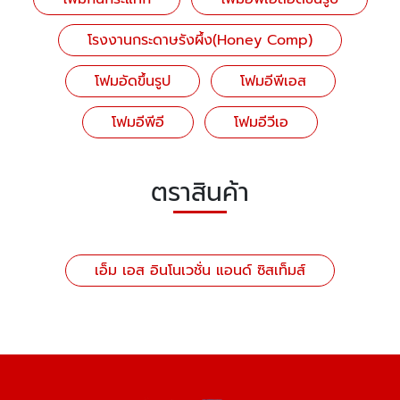
โรงงานกระดาษรังผึ้ง(Honey Comp)
โฟมอัดขึ้นรูป
โฟมอีพีเอส
โฟมอีพีอี
โฟมอีวีเอ
ตราสินค้า
เอ็ม เอส อินโนเวชั่น แอนด์ ซิสเท็มส์