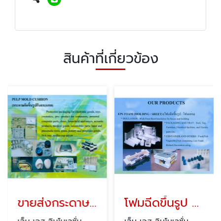
สินค้าที่เกี่ยวข้อง
ขายส่งกระดาษอัดขึ้นรูปกันกระแทก
โฟมฉีดขึ้นรูป / โฟมแผ่น