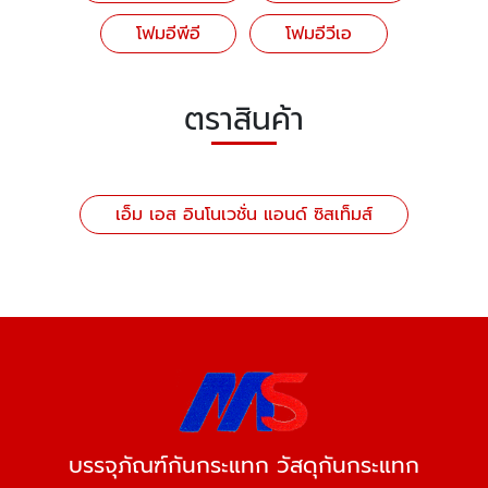
โฟมอีพีอี
โฟมอีวีเอ
ตราสินค้า
เอ็ม เอส อินโนเวชั่น แอนด์ ซิสเท็มส์
บรรจุภัณฑ์กันกระแทก วัสดุกันกระแทก