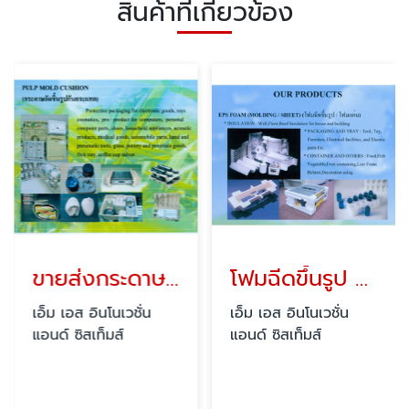
สินค้าที่เกี่ยวข้อง
ขายส่งกระดาษอัดขึ้นรูปกันกระแทก
โฟมฉีดขึ้นรูป / โฟมแผ่น
เอ็ม เอส อินโนเวชั่น
เอ็ม เอส อินโนเวชั่น
แอนด์ ซิสเท็มส์
แอนด์ ซิสเท็มส์