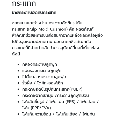
กระแทก
ขายกระดาษอัดกันกระแทก
ออกแบบและจำหน่าย กระดาษอัดขึ้นรูปกัน
กระแทก (Pulp Mold Cushion) คือ ผลิตภัณฑ์
สำคัญที่ช่วยให้การขนส่งสินค้าจากแหล่งผลิตหรือผู้ส่ง
ไปถึงจุดหมายปลายทาง นอกจากผลิตภัณฑ์กัน
กระแทกก็มีจำหน่ายสินค้าบรรจุภัณฑ์อื่นๆที่เกี่ยวข้อง
ดังนี้
กล่องกระดาษลูกฟูก
แผ่นรองกระดาษลูกฟูก
ไส้คั่นกล่องกระดาษลูกฟูก
รั้งผึ้ง / ไดคัท-ออฟเซ็ท
กระดาษอัดขึ้นรูปกันกระแทก(PULP)
กระดาษฉากเข้ามุม /กระดาษลูกฟูกม้วน
โฟมฉีดขึ้นรูป / โฟมแผ่น (EPS) / โฟมก้อน /
โฟม (EPE/EVA)
โฟมกันความร้อน / โฟมกันเสียง / โฟมกัน