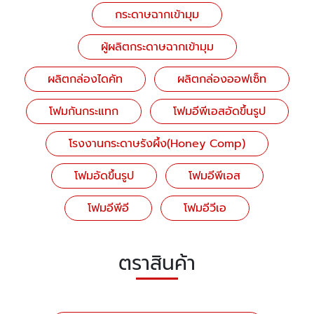
กระดาษฉากเข้ามุม
ผู้ผลิตกระดาษฉากเข้ามุม
ผลิตกล่องไดคัท
ผลิตกล่องออฟเซ็ท
โฟมกันกระแทก
โฟมอีพีเอสอัดขึ้นรูป
โรงงานกระดาษรังผึ้ง(Honey Comp)
โฟมอัดขึ้นรูป
โฟมอีพีเอส
โฟมอีพีอี
โฟมอีวีเอ
ตราสินค้า