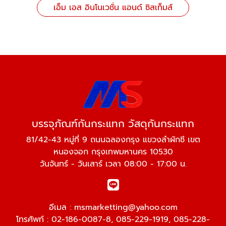
เอ็ม เอส อินโนเวชั่น แอนด์ ซิสเท็มส์
บรรจุภัณฑ์กันกระแทก วัสดุกันกระแทก
81/42-43 หมู่ที่ 9 ถนนฉลองกรุง แขวงลำผักชี เขต
หนองจอก กรุงเทพมหานคร 10530
วันจันทร์ - วันเสาร์ เวลา 08:00 - 17:00 น.
อีเมล :
msmarketting@yahoo.com
โทรศัพท์ :
02-186-0087-8
,
085-229-1919
,
085-228-