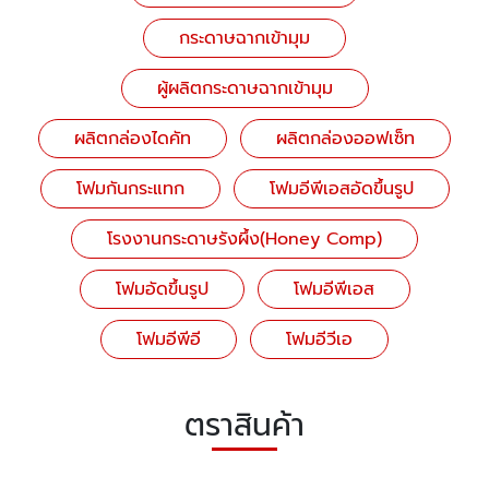
กระดาษฉากเข้ามุม
ผู้ผลิตกระดาษฉากเข้ามุม
ผลิตกล่องไดคัท
ผลิตกล่องออฟเซ็ท
โฟมกันกระแทก
โฟมอีพีเอสอัดขึ้นรูป
โรงงานกระดาษรังผึ้ง(Honey Comp)
โฟมอัดขึ้นรูป
โฟมอีพีเอส
โฟมอีพีอี
โฟมอีวีเอ
ตราสินค้า