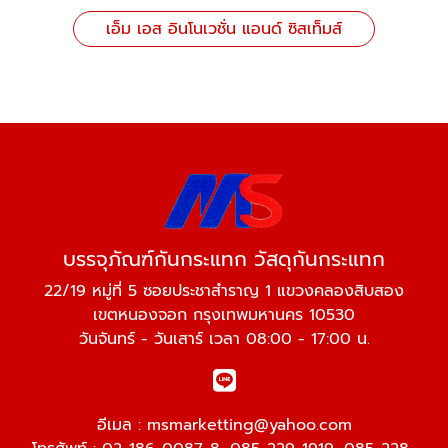
เอ็ม เอส อินโนเวชั่น แอนด์ ซิสเท็มส์
บรรจุภัณฑ์กันกระแทก วัสดุกันกระแทก
22/19 หมู่ที่ 5 ซอยประชาสำราญ 1 แขวงคลองสิบสอง
เขตหนองจอก กรุงเทพมหานคร 10530
วันจันทร์ - วันเสาร์ เวลา 08:00 - 17:00 น.
อีเมล :
msmarketting@yahoo.com