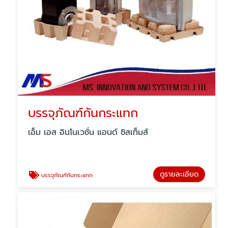
บรรจุภัณฑ์กันกระแทก
เอ็ม เอส อินโนเวชั่น แอนด์ ซิสเท็มส์
ดูรายละเอียด
บรรจุภัณฑ์กันกระแทก