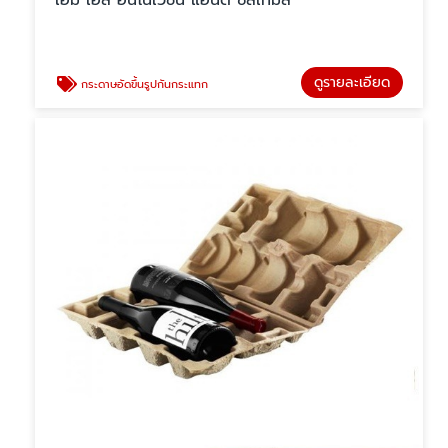
เอ็ม เอส อินโนเวชั่น แอนด์ ซิสเท็มส์
ดูรายละเอียด
กระดาษอัดขึ้นรูปกันกระแทก