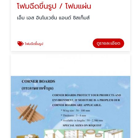
โฟมฉีดขึ้นรูป / โฟมแผ่น
เอ็ม เอส อินโนเวชั่น แอนด์ ซิสเท็มส์
ดูรายละเอียด
โฟมฉีดขึ้นรูป