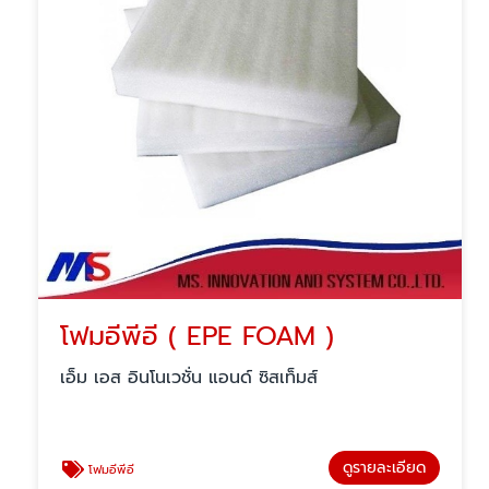
โฟมอีพีอี ( EPE FOAM )
เอ็ม เอส อินโนเวชั่น แอนด์ ซิสเท็มส์
ดูรายละเอียด
โฟมอีพีอี