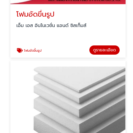
โฟมอัดขึ้นรูป
เอ็ม เอส อินโนเวชั่น แอนด์ ซิสเท็มส์
ดูรายละเอียด
โฟมอัดขึ้นรูป