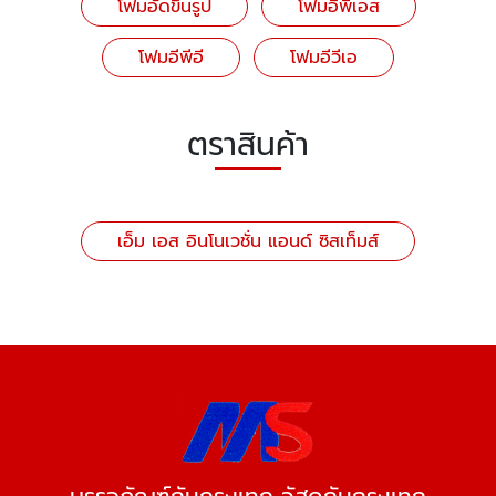
โฟมอัดขึ้นรูป
โฟมอีพีเอส
โฟมอีพีอี
โฟมอีวีเอ
ตราสินค้า
เอ็ม เอส อินโนเวชั่น แอนด์ ซิสเท็มส์