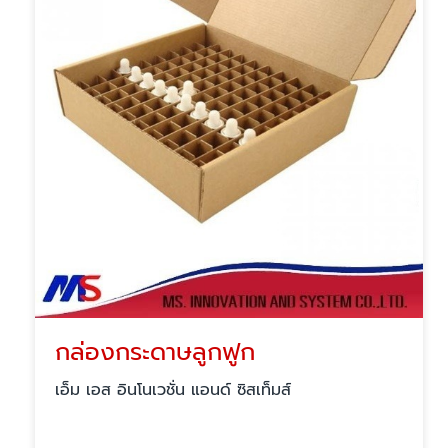
กล่องกระดาษลูกฟูก
เอ็ม เอส อินโนเวชั่น แอนด์ ซิสเท็มส์