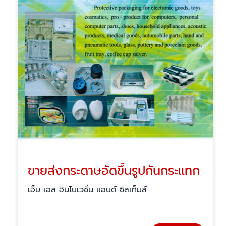
ขายส่งกระดาษอัดขึ้นรูปกันกระแทก
เอ็ม เอส อินโนเวชั่น แอนด์ ซิสเท็มส์