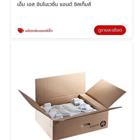
เอ็ม เอส อินโนเวชั่น แอนด์ ซิสเท็มส์
ดูรายละเอียด
ผลิตกล่องออฟเซ็ท