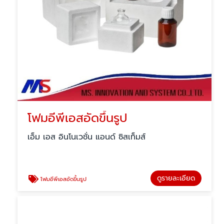
โฟมอีพีเอสอัดขึ้นรูป
เอ็ม เอส อินโนเวชั่น แอนด์ ซิสเท็มส์
ดูรายละเอียด
โฟมอีพีเอสอัดขึ้นรูป