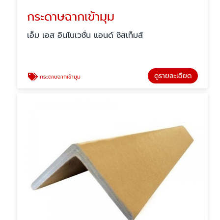
กระดาษฉากเข้ามุม
เอ็ม เอส อินโนเวชั่น แอนด์ ซิสเท็มส์
ดูรายละเอียด
กระดาษฉากเข้ามุม