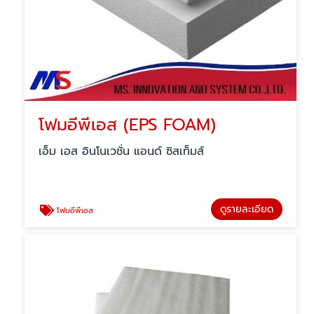
โฟมอีพีเอส (EPS FOAM)
เอ็ม เอส อินโนเวชั่น แอนด์ ซิสเท็มส์
ดูรายละเอียด
โฟมอีพีเอส