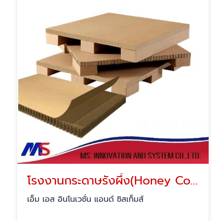
โรงงานกระดาษรังผึ้ง(Honey Comp)
เอ็ม เอส อินโนเวชั่น แอนด์ ซิสเท็มส์