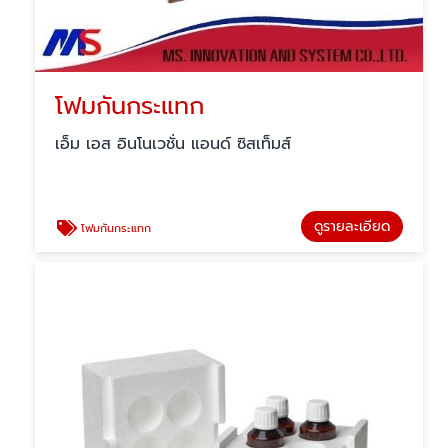
โฟมกันกระแทก
เอ็ม เอส อินโนเวชั่น แอนด์ ซิสเท็มส์
ดูรายละเอียด
โฟมกันกระแทก