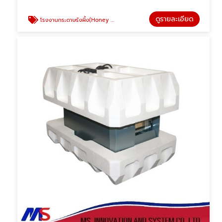
ดูรายละเอียด
โรงงานกระดาษรังผึ้ง(Honey Comp)