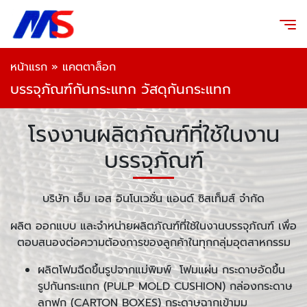
หน้าแรก
»
แคตตาล็อก
บรรจุภัณฑ์กันกระแทก วัสดุกันกระแทก
โรงงานผลิตภัณฑ์ที่ใช้ในงาน
บรรจุภัณฑ์
บริษัท เอ็ม เอส อินโนเวชั่น แอนด์ ซิสเท็มส์ จำกัด
ผลิต ออกแบบ และจำหน่ายผลิตภัณฑ์ที่ใช้ในงานบรรจุภัณฑ์ เพื่อ
ตอบสนองต่อความต้องการของลูกค้าในทุกกลุ่มอุตสาหกรรม
ผลิตโฟมฉีดขึ้นรูปจากแม่พิมพ์ โฟมแผ่น กระดาษอัดขึ้น
รูปกันกระแทก (PULP MOLD CUSHION) กล่องกระดาษ
ลูกฟูก (CARTON BOXES) กระดาษฉากเข้ามุม