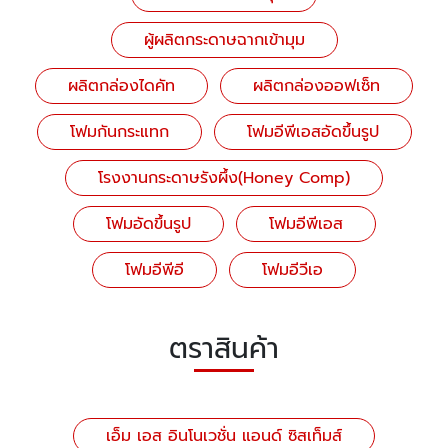
ผู้ผลิตกระดาษฉากเข้ามุม
ผลิตกล่องไดคัท
ผลิตกล่องออฟเซ็ท
โฟมกันกระแทก
โฟมอีพีเอสอัดขึ้นรูป
โรงงานกระดาษรังผึ้ง(Honey Comp)
โฟมอัดขึ้นรูป
โฟมอีพีเอส
โฟมอีพีอี
โฟมอีวีเอ
ตราสินค้า
เอ็ม เอส อินโนเวชั่น แอนด์ ซิสเท็มส์